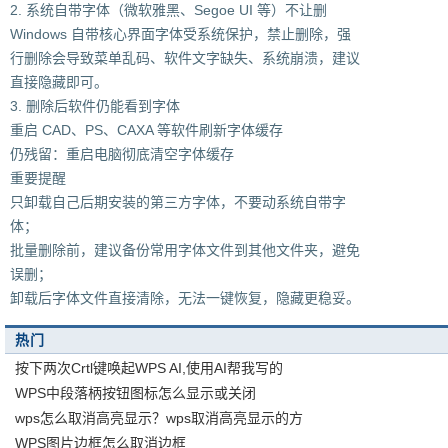
2. 系统自带字体（微软雅黑、Segoe UI 等）不让删
Windows 自带核心界面字体受系统保护，禁止删除，强
行删除会导致菜单乱码、软件文字缺失、系统崩溃，建议
直接隐藏即可。
3. 删除后软件仍能看到字体
重启 CAD、PS、CAXA 等软件刷新字体缓存
仍残留：重启电脑彻底清空字体缓存
重要提醒
只卸载自己后期安装的第三方字体，不要动系统自带字
体；
批量删除前，建议备份常用字体文件到其他文件夹，避免
误删；
卸载后字体文件直接清除，无法一键恢复，隐藏更稳妥。
热门
按下两次Crtl键唤起WPS AI,使用AI帮我写的
WPS中段落柄按钮图标怎么显示或关闭
wps怎么取消高亮显示？wps取消高亮显示的方
WPS图片边框怎么取消边框